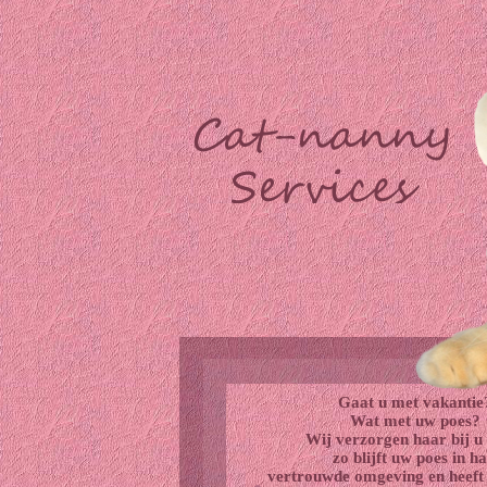
Gaat u met vakantie
Wat met uw poes?
Wij verzorgen haar bij u 
zo blijft uw poes in h
vertrouwde omgeving en heeft z